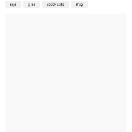
raja
giaa
stock split
ihsg