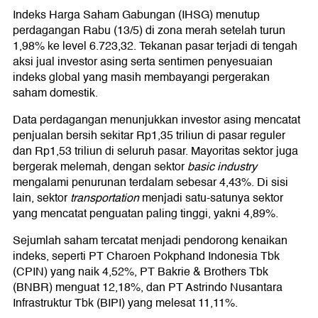
Garuda Indonesia (Persero) Tbk (GIAA)
Indeks Harga Saham Gabungan (IHSG) menutup
Rukun Raharja Tbk (RAJA)
perdagangan Rabu (13/5) di zona merah setelah turun
Rekomendasi Saham Hari Ini
1,98% ke level 6.723,32. Tekanan pasar terjadi di tengah
aksi jual investor asing serta sentimen penyesuaian
indeks global yang masih membayangi pergerakan
saham domestik.
Data perdagangan menunjukkan investor asing mencatat
penjualan bersih sekitar Rp1,35 triliun di pasar reguler
dan Rp1,53 triliun di seluruh pasar. Mayoritas sektor juga
bergerak melemah, dengan sektor
basic industry
mengalami penurunan terdalam sebesar 4,43%. Di sisi
lain, sektor
transportation
menjadi satu-satunya sektor
yang mencatat penguatan paling tinggi, yakni 4,89%.
Sejumlah saham tercatat menjadi pendorong kenaikan
indeks, seperti PT Charoen Pokphand Indonesia Tbk
(CPIN) yang naik 4,52%, PT Bakrie & Brothers Tbk
(BNBR) menguat 12,18%, dan PT Astrindo Nusantara
Infrastruktur Tbk (BIPI) yang melesat 11,11%.