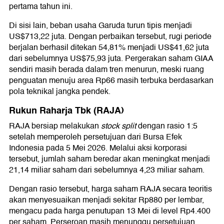
pertama tahun ini.
Di sisi lain, beban usaha Garuda turun tipis menjadi
US$713,22 juta. Dengan perbaikan tersebut, rugi periode
berjalan berhasil ditekan 54,81% menjadi US$41,62 juta
dari sebelumnya US$75,93 juta. Pergerakan saham GIAA
sendiri masih berada dalam tren menurun, meski ruang
penguatan menuju area Rp66 masih terbuka berdasarkan
pola teknikal jangka pendek.
Rukun Raharja Tbk (RAJA)
RAJA bersiap melakukan
stock split
dengan rasio 1:5
setelah memperoleh persetujuan dari Bursa Efek
Indonesia pada 5 Mei 2026. Melalui aksi korporasi
tersebut, jumlah saham beredar akan meningkat menjadi
21,14 miliar saham dari sebelumnya 4,23 miliar saham.
Dengan rasio tersebut, harga saham RAJA secara teoritis
akan menyesuaikan menjadi sekitar Rp880 per lembar,
mengacu pada harga penutupan 13 Mei di level Rp4.400
per saham. Perseroan masih menunggu persetujuan