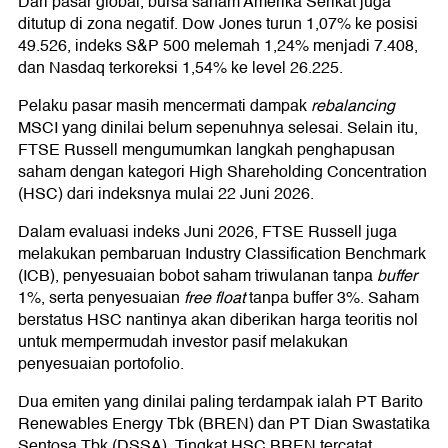
Dari pasar global, bursa saham Amerika Serikat juga
ditutup di zona negatif. Dow Jones turun 1,07% ke posisi
49.526, indeks S&P 500 melemah 1,24% menjadi 7.408,
dan Nasdaq terkoreksi 1,54% ke level 26.225.
Pelaku pasar masih mencermati dampak
rebalancing
MSCI yang dinilai belum sepenuhnya selesai. Selain itu,
FTSE Russell mengumumkan langkah penghapusan
saham dengan kategori High Shareholding Concentration
(HSC) dari indeksnya mulai 22 Juni 2026.
Dalam evaluasi indeks Juni 2026, FTSE Russell juga
melakukan pembaruan Industry Classification Benchmark
(ICB), penyesuaian bobot saham triwulanan tanpa
buffer
1%, serta penyesuaian
free float
tanpa buffer 3%. Saham
berstatus HSC nantinya akan diberikan harga teoritis nol
untuk mempermudah investor pasif melakukan
penyesuaian portofolio.
Dua emiten yang dinilai paling terdampak ialah PT Barito
Renewables Energy Tbk (BREN) dan PT Dian Swastatika
Sentosa Tbk (DSSA). Tingkat HSC BREN tercatat