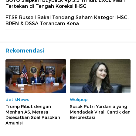
GOTO Siapkan Buyback Rp 3,5 Triliun, EXCL Masih
Tertekan di Tengah Koreksi IHSG
FTSE Russell Bakal Tendang Saham Kategori HSC,
BREN & DSSA Terancam Kena
Rekomendasi
detikNews
Wolipop
Trump Ribut dengan
Sosok Putri Yordania yang
Menhan AS, Merasa
Mendadak Viral, Cantik dan
Disesatkan Soal Pasokan
Berprestasi
Amunisi