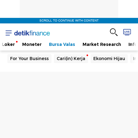
SCROLL TO CONTINUE WITH CONTENT
Loker
Moneter
Bursa Valas
Market Research
Info
For Your Business
Cari(in) Kerja
Ekonomi Hijau
In