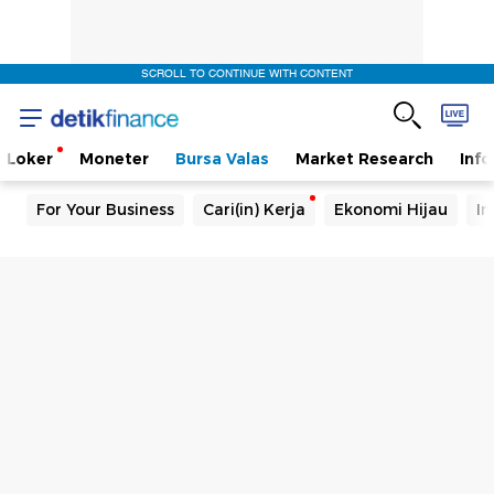
SCROLL TO CONTINUE WITH CONTENT
Loker
Moneter
Bursa Valas
Market Research
Info
For Your Business
Cari(in) Kerja
Ekonomi Hijau
In