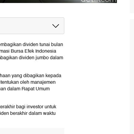
bo Bulan Ini
ADI)
mbagikan dividen tunai bulan
ro) Tbk (PGAS)
rmasi Bursa Efek Indonesia
G)
mbagikan dividen jumbo dalam
bk (INTP)
ahaan yang dibagikan kepada
itentukan oleh manajemen
juan dalam Rapat Umum
erakhir bagi investor untuk
den berakhir dalam waktu