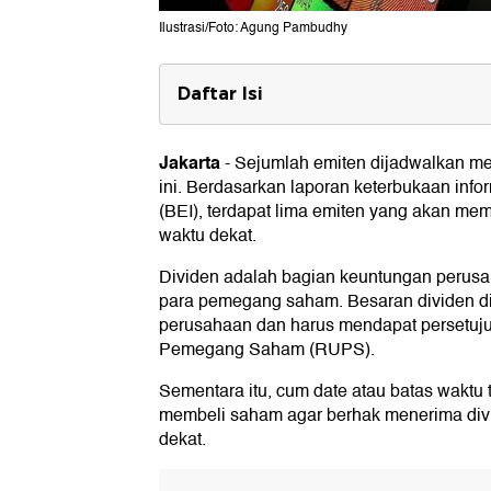
Ilustrasi/Foto: Agung Pambudhy
Daftar Isi
Daftar Emiten dengan Dividen Jum
1. PT Adaro Andalan Indonesia Tbk (A
Jakarta
-
Sejumlah emiten dijadwalkan me
2. PT Perusahaan Gas Negara (Perse
ini. Berdasarkan laporan keterbukaan info
3. PT Triputra Agro Persada Tbk (TAP
(BEI), terdapat lima emiten yang akan me
4. PT Indocement Tunggal Prakarsa T
waktu dekat.
5. PT Kalbe Farma Tbk (KLBF)
Dividen adalah bagian keuntungan perus
para pemegang saham. Besaran dividen d
perusahaan dan harus mendapat persetu
Pemegang Saham (RUPS).
Sementara itu, cum date atau batas waktu t
membeli saham agar berhak menerima divi
dekat.