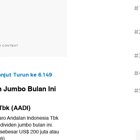
#
#
H CONTENT
#
#
njut Turun ke 6.149
n Jumbo Bulan Ini
#
Tbk (AADI)
daro Andalan Indonesia Tbk
dividen jumbo bulan ini.
 sebesar US$ 200 juta atau
6).