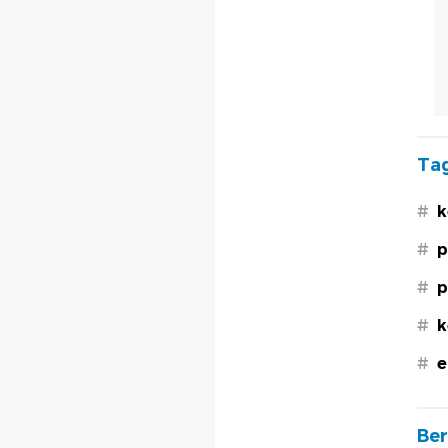
Tag
#
k
#
p
#
p
#
k
#
e
Ber