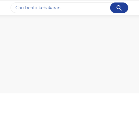
Cancel
Yang sedang ramai dicari
#1
data live draw sgp
#2
kebakaran
#3
prabowo
#4
iran
#5
gempa hari ini
Promoted
Terakhir yang dicari
Loading...