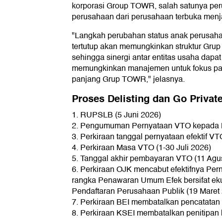
korporasi Group TOWR, salah satunya per
perusahaan dari perusahaan terbuka menja
"Langkah perubahan status anak perusah
tertutup akan memungkinkan struktur Grup 
sehingga sinergi antar entitas usaha dapa
memungkinkan manajemen untuk fokus pada
panjang Grup TOWR," jelasnya.
Proses Delisting dan Go Privat
1. RUPSLB (5 Juni 2026)
2. Pengumuman Pernyataan VTO kepada M
3. Perkiraan tanggal pernyataan efektif VT
4. Perkiraan Masa VTO (1-30 Juli 2026)
5. Tanggal akhir pembayaran VTO (11 Agu
6. Perkiraan OJK mencabut efektifnya Per
rangka Penawaran Umum Efek bersifat eku
Pendaftaran Perusahaan Publik (19 Maret
7. Perkiraan BEI membatalkan pencatatan E
8. Perkiraan KSEI membatalkan penitipan ko