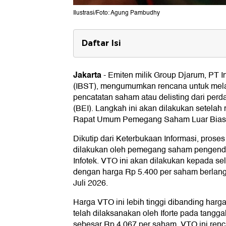
Ilustrasi/Foto: Agung Pambudhy
Daftar Isi
Proses Delisting dan Go Private I
Jakarta
-
Emiten milik Group Djarum, PT I
(IBST), mengumumkan rencana untuk me
pencatatan saham atau delisting dari per
(BEI). Langkah ini akan dilakukan setelah
Rapat Umum Pemegang Saham Luar Bias
Dikutip dari Keterbukaan Informasi, prose
dilakukan oleh pemegang saham pengendali
Infotek. VTO ini akan dilakukan kepada s
dengan harga Rp 5.400 per saham berlang
Juli 2026.
Harga VTO ini lebih tinggi dibanding har
telah dilaksanakan oleh Iforte pada tangga
sebesar Rp 4.067 per saham. VTO ini ren