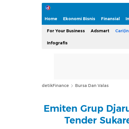
Home
Ekonomi Bisnis
Finansial
I
For Your Business
Adsmart
Cari(in
Infografis
detikFinance
Bursa Dan Valas
Emiten Grup Djaru
Tender Sukar