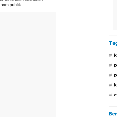
ham publik.
Tag
#
k
#
p
#
p
#
k
#
e
Ber