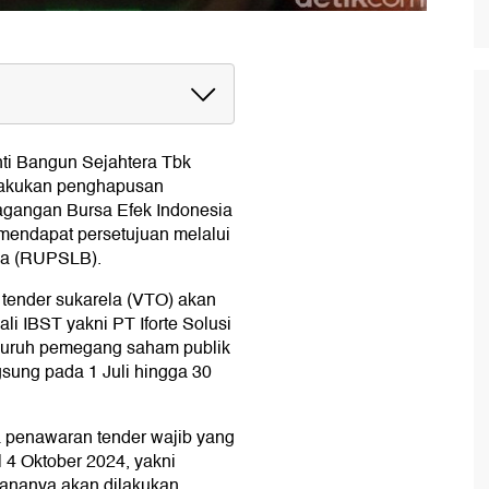
BST
nti Bangun Sejahtera Tbk
lakukan penghapusan
dagangan Bursa Efek Indonesia
 mendapat persetujuan melalui
a (RUPSLB).
s tender sukarela (VTO) akan
 IBST yakni PT Iforte Solusi
eluruh pemegang saham publik
sung pada 1 Juli hingga 30
ga penawaran tender wajib yang
l 4 Oktober 2024, yakni
cananya akan dilakukan