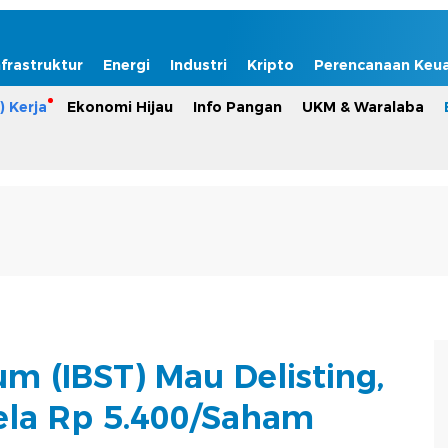
nfrastruktur
Energi
Industri
Kripto
Perencanaan Keu
) Kerja
Ekonomi Hijau
Info Pangan
UKM & Waralaba
m (IBST) Mau Delisting,
ela Rp 5.400/Saham