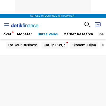
SCROLL TO CONTINUE WITH CONTENT
Loker
Moneter
Bursa Valas
Market Research
Info
For Your Business
Cari(in) Kerja
Ekonomi Hijau
In