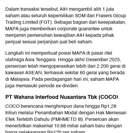
Dalam transaksi tersebut, AIH mengambil alih 1 juta
saham atau seluruh kepemilikan SDM dari Frasers Group
Trading Limited (FGT). Sebagai bagian dari kesepakatan,
MAPA juga memberikan corporate guarantee untuk
menjamin pemenuhan kewajiban AIH kepada pihak
penjual sesuai perjanjian jual beli saham.
Langkah ini memperkuat posisi MAPA di pasar ritel
olahraga Asia Tenggara. Hingga akhir Desember 2025,
perseroan telah mengoperasikan lebih dari 2.200 gerai di
kawasan ASEAN, termasuk sekitar 60 gerai yang berada
di Malaysia. Pada perdagangan hari ini, saham MAPA
juga memasuki periode ex-dividen.
PT Wahana Interfood Nusantara Tbk (COCO)
COCO berencana menghimpun dana hingga Rp1,28
triliun melalui Penambahan Modal dengan Hak Memesan
Efek Terlebih Dahulu (PMHMETD III). Perseroan akan
menerbitkan maksimal 10,68 miliar saham baru dengan
harga pelaksanaan Rp120 per saham.