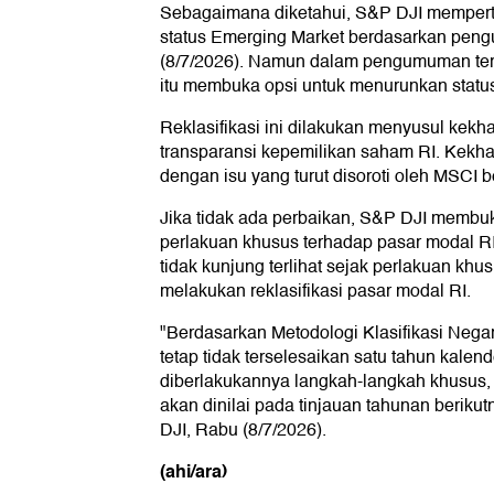
Sebagaimana diketahui, S&P DJI mempert
status Emerging Market berdasarkan peng
(8/7/2026). Namun dalam pengumuman ters
itu membuka opsi untuk menurunkan status
Reklasifikasi ini dilakukan menyusul kekhaw
transparansi kepemilikan saham RI. Kekhaw
dengan isu yang turut disoroti oleh MSCI b
Jika tidak ada perbaikan, S&P DJI membu
perlakuan khusus terhadap pasar modal RI
tidak kunjung terlihat sejak perlakuan khu
melakukan reklasifikasi pasar modal RI.
"Berdasarkan Metodologi Klasifikasi Negar
tetap tidak terselesaikan satu tahun kalend
diberlakukannya langkah-langkah khusus, k
akan dinilai pada tinjauan tahunan berik
DJI, Rabu (8/7/2026).
(ahi/ara)