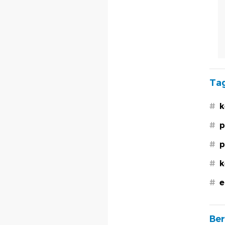
Tag
#
k
#
p
#
p
#
k
#
e
Ber