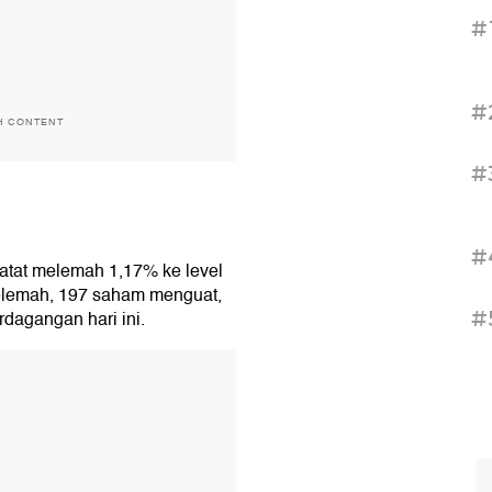
#
#
H CONTENT
#
#
atat melemah 1,17% ke level
elemah, 197 saham menguat,
#
rdagangan hari ini.
T