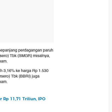
i sepanjang perdagangan paruh
rsero) Tbk (SMGR) misalnya,
ham.
ah 3,16% ke harga Rp 1.530
sero) Tbk (BBRI) juga
ham.
Rp 11,71 Triliun, IPO