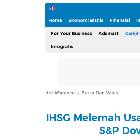
Home
Ekonomi Bisnis
Finansial
I
For Your Business
Adsmart
Cari(in
Infografis
detikFinance
Bursa Dan Valas
IHSG Melemah Usa
S&P Dow