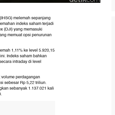
(IHSG) melemah sepanjang
elemahan indeks saham terjadi
x (DJI) yang memasuki
ang memuat opsi penurunan
emah 1,11% ke level 5.920,15
 ini. Indeks saham bahkan
ecara intraday di level
tat volume perdagangan
i sebesar Rp 5,22 triliun.
gkan sebanyak 1.137.021 kali
i.