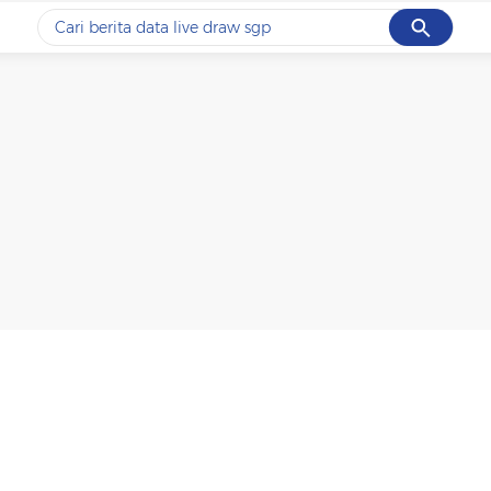
Cancel
Yang sedang ramai dicari
#1
data live draw sgp
#2
iran
#3
senjata
#4
prabowo
#5
gempa hari ini
Promoted
Terakhir yang dicari
Loading...