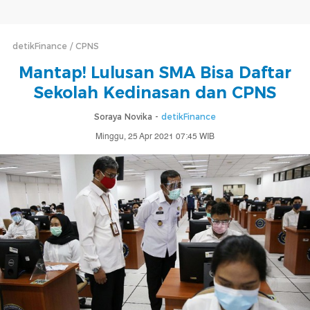
detikFinance
CPNS
Mantap! Lulusan SMA Bisa Daftar
Sekolah Kedinasan dan CPNS
Soraya Novika -
detikFinance
Minggu, 25 Apr 2021 07:45 WIB