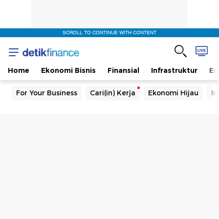
SCROLL TO CONTINUE WITH CONTENT
Home
Ekonomi Bisnis
Finansial
Infrastruktur
En
For Your Business
Cari(in) Kerja
Ekonomi Hijau
In