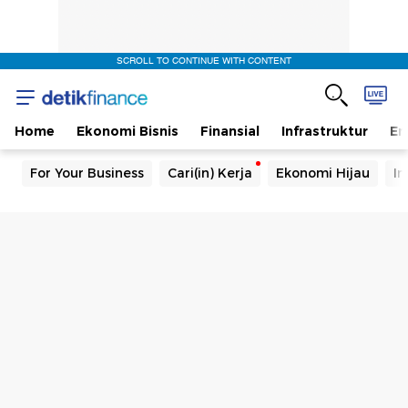
SCROLL TO CONTINUE WITH CONTENT
Home
Ekonomi Bisnis
Finansial
Infrastruktur
En
For Your Business
Cari(in) Kerja
Ekonomi Hijau
In