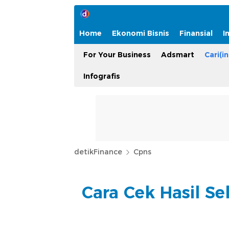
Home
Ekonomi Bisnis
Finansial
I
For Your Business
Adsmart
Cari(in
Infografis
detikFinance
Cpns
Cara Cek Hasil Se