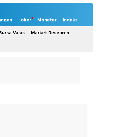
angan
Loker
Moneter
Indeks
Bursa Valas
Market Research