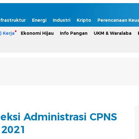
nfrastruktur
Energi
Industri
Kripto
Perencanaan Keu
) Kerja
Ekonomi Hijau
Info Pangan
UKM & Waralaba
leksi Administrasi CPNS
2021