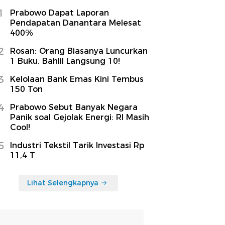
1
Prabowo Dapat Laporan
Pendapatan Danantara Melesat
400%
2
Rosan: Orang Biasanya Luncurkan
1 Buku, Bahlil Langsung 10!
3
Kelolaan Bank Emas Kini Tembus
150 Ton
4
Prabowo Sebut Banyak Negara
Panik soal Gejolak Energi: RI Masih
Cool!
5
Industri Tekstil Tarik Investasi Rp
11,4 T
Lihat Selengkapnya