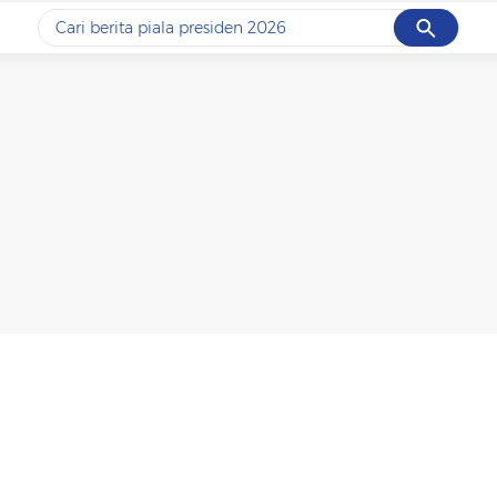
Cancel
Yang sedang ramai dicari
#1
data live draw sgp
#2
piala presiden 2026
#3
prabowo
#4
iran
#5
gempa hari ini
Promoted
Terakhir yang dicari
Loading...