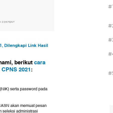
#
H CONTENT
#
#
Dilengkapi Link Hasil
#
hami, berikut
cara
si CPNS 2021
:
#
NIK) serta password pada
SSCASN akan memuat pesan
seleksi administrasi