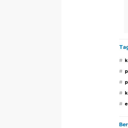
Tag
#
k
#
p
#
p
#
k
#
e
Ber