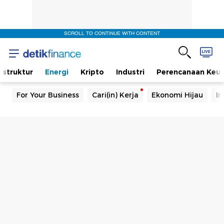
SCROLL TO CONTINUE WITH CONTENT
rastruktur
Energi
Kripto
Industri
Perencanaan Keu
For Your Business
Cari(in) Kerja
Ekonomi Hijau
In