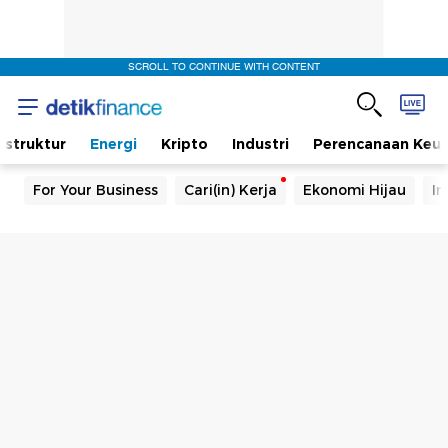
SCROLL TO CONTINUE WITH CONTENT
rastruktur
Energi
Kripto
Industri
Perencanaan Keu
For Your Business
Cari(in) Kerja
Ekonomi Hijau
In