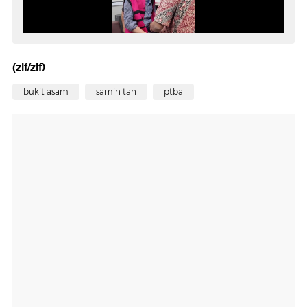
(zlf/zlf)
bukit asam
samin tan
ptba