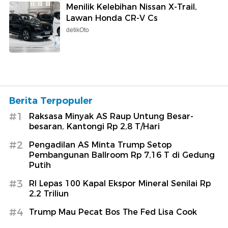
Menilik Kelebihan Nissan X-Trail,
Lawan Honda CR-V Cs
detikOto
Berita Terpopuler
#1
Raksasa Minyak AS Raup Untung Besar-
besaran, Kantongi Rp 2,8 T/Hari
#2
Pengadilan AS Minta Trump Setop
Pembangunan Ballroom Rp 7,16 T di Gedung
Putih
#3
RI Lepas 100 Kapal Ekspor Mineral Senilai Rp
2,2 Triliun
#4
Trump Mau Pecat Bos The Fed Lisa Cook