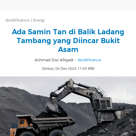
detikFinance
Energi
Ada Samin Tan di Balik Ladang
Tambang yang Diincar Bukit
Asam
Achmad Dwi Afriyadi -
detikFinance
Selasa, 06 Des 2022 17:45 WIB