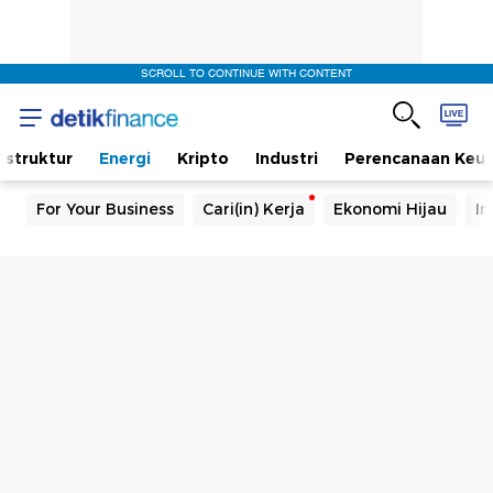
SCROLL TO CONTINUE WITH CONTENT
rastruktur
Energi
Kripto
Industri
Perencanaan Keu
For Your Business
Cari(in) Kerja
Ekonomi Hijau
In