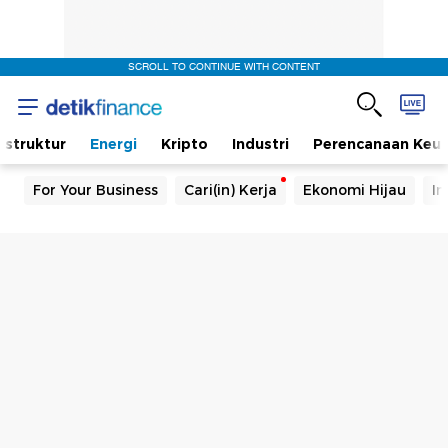
SCROLL TO CONTINUE WITH CONTENT
rastruktur
Energi
Kripto
Industri
Perencanaan Keu
For Your Business
Cari(in) Kerja
Ekonomi Hijau
In