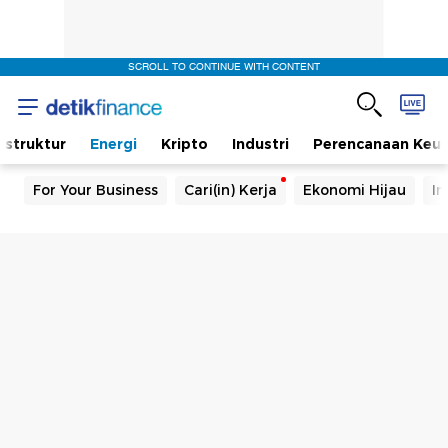
SCROLL TO CONTINUE WITH CONTENT
rastruktur
Energi
Kripto
Industri
Perencanaan Keu
For Your Business
Cari(in) Kerja
Ekonomi Hijau
In