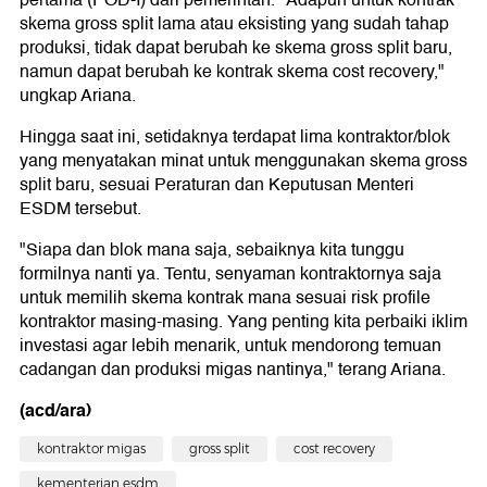
pertama (POD-I) dari pemerintah. "Adapun untuk kontrak
skema gross split lama atau eksisting yang sudah tahap
produksi, tidak dapat berubah ke skema gross split baru,
namun dapat berubah ke kontrak skema cost recovery,"
ungkap Ariana.
Hingga saat ini, setidaknya terdapat lima kontraktor/blok
yang menyatakan minat untuk menggunakan skema gross
split baru, sesuai Peraturan dan Keputusan Menteri
ESDM tersebut.
"Siapa dan blok mana saja, sebaiknya kita tunggu
formilnya nanti ya. Tentu, senyaman kontraktornya saja
untuk memilih skema kontrak mana sesuai risk profile
kontraktor masing-masing. Yang penting kita perbaiki iklim
investasi agar lebih menarik, untuk mendorong temuan
cadangan dan produksi migas nantinya," terang Ariana.
(acd/ara)
kontraktor migas
gross split
cost recovery
kementerian esdm