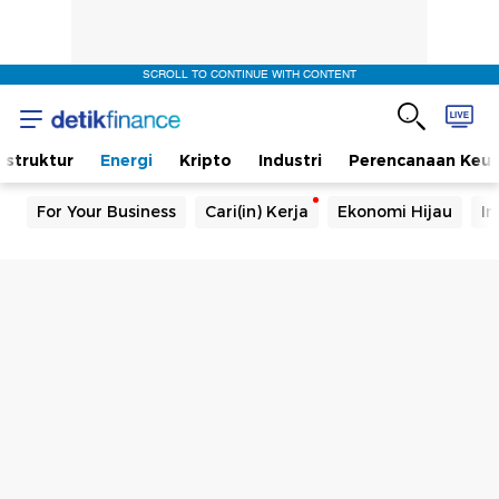
SCROLL TO CONTINUE WITH CONTENT
rastruktur
Energi
Kripto
Industri
Perencanaan Keu
For Your Business
Cari(in) Kerja
Ekonomi Hijau
In