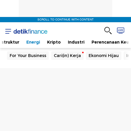
SCROLL TO CONTINUE WITH CONTENT
rastruktur
Energi
Kripto
Industri
Perencanaan Keu
For Your Business
Cari(in) Kerja
Ekonomi Hijau
In