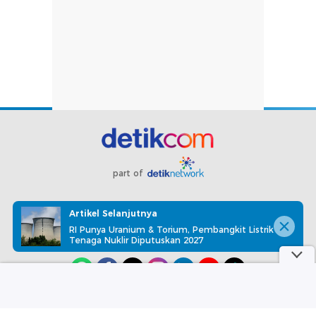
part of
Redaksi
Pedoman Media Siber
Karir
Kotak Pos
Artikel Selanjutnya
Info Iklan
Privacy Policy
Disclaimer
RI Punya Uranium & Torium, Pembangkit Listrik
Tenaga Nuklir Diputuskan 2027
Download aplikasi detikcom