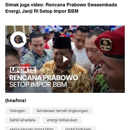
Simak juga video: Rencana Prabowo Swasembada
Energi, Janji RI Setop Impor BBM
(hns/hns)
hidrogen
kendaraan ramah lingkungan
bahlil lahadalia
energi terbarukan
pengurangan impor bbm
mobil hidrogen