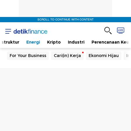
SCROLL TO CONTINUE WITH CONTENT
rastruktur
Energi
Kripto
Industri
Perencanaan Keu
For Your Business
Cari(in) Kerja
Ekonomi Hijau
In