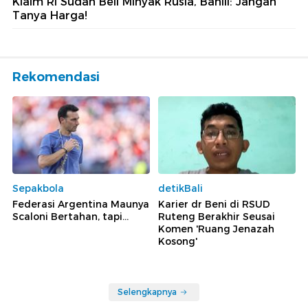
Klaim RI Sudah Beli Minyak Rusia, Bahlil: Jangan
Tanya Harga!
Rekomendasi
Sepakbola
detikBali
Federasi Argentina Maunya
Karier dr Beni di RSUD
Scaloni Bertahan, tapi...
Ruteng Berakhir Seusai
Komen 'Ruang Jenazah
Kosong'
Selengkapnya