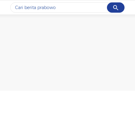
Cancel
Yang sedang ramai dicari
#1
data live draw sgp
#2
piala presiden 2026
#3
prabowo
#4
iran
#5
gempa hari ini
Promoted
Terakhir yang dicari
Loading...