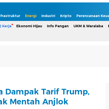
nfrastruktur
Energi
Industri
Kripto
Perencanaan Keu
) Kerja
Ekonomi Hijau
Info Pangan
UKM & Waralaba
a Dampak Tarif Trump,
ak Mentah Anjlok