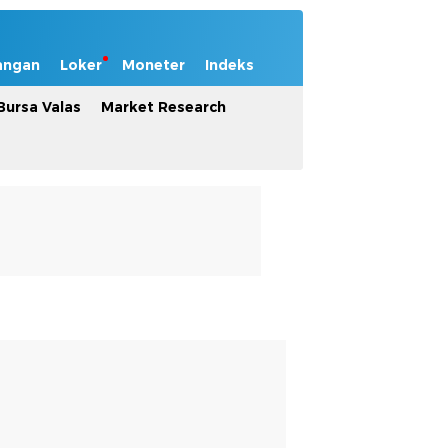
angan
Loker
Moneter
Indeks
Bursa Valas
Market Research