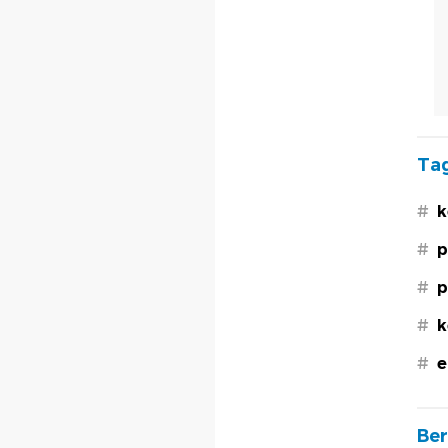
Tag
#
k
#
p
#
p
#
k
#
e
Ber