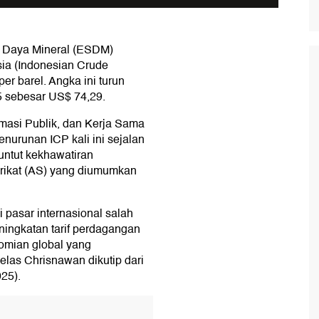
 Daya Mineral (ESDM)
ia (Indonesian Crude
er barel. Angka ini turun
5 sebesar US$ 74,29.
rmasi Publik, dan Kerja Sama
nurunan ICP kali ini sejalan
untut kekhawatiran
erikat (AS) yang diumumkan
pasar internasional salah
ningkatan tarif perdagangan
omian global yang
las Chrisnawan dikutip dari
25).