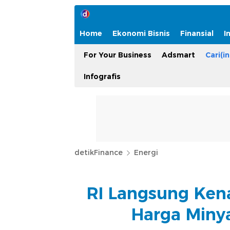
Home
Ekonomi Bisnis
Finansial
I
For Your Business
Adsmart
Cari(in
Infografis
detikFinance
Energi
RI Langsung Ken
Harga Miny