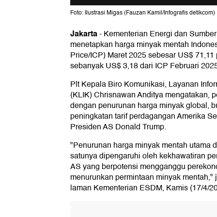
Foto: Ilustrasi Migas (Fauzan Kamil/Infografis detikcom)
Jakarta
-
Kementerian Energi dan Sumber
menetapkan harga minyak mentah Indones
Price/ICP) Maret 2025 sebesar US$ 71,11 p
sebanyak US$ 3,18 dari ICP Februari 202
Plt Kepala Biro Komunikasi, Layanan Info
(KLIK) Chrisnawan Anditya mengatakan, pe
dengan penurunan harga minyak global, b
peningkatan tarif perdagangan Amerika S
Presiden AS Donald Trump.
"Penurunan harga minyak mentah utama di 
satunya dipengaruhi oleh kekhawatiran pe
AS yang berpotensi mengganggu perekon
menurunkan permintaan minyak mentah," je
laman Kementerian ESDM, Kamis (17/4/20