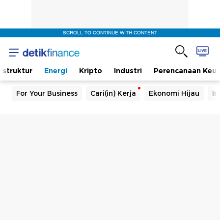
SCROLL TO CONTINUE WITH CONTENT
rastruktur
Energi
Kripto
Industri
Perencanaan Keu
For Your Business
Cari(in) Kerja
Ekonomi Hijau
In