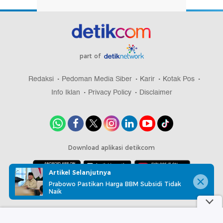
part of
Redaksi
Pedoman Media Siber
Karir
Kotak Pos
Info Iklan
Privacy Policy
Disclaimer
Download aplikasi detikcom
Artikel Selanjutnya
Prabowo Pastikan Harga BBM Subsidi Tidak
Copyright @ 2026 detikcom, All right reserved
Naik