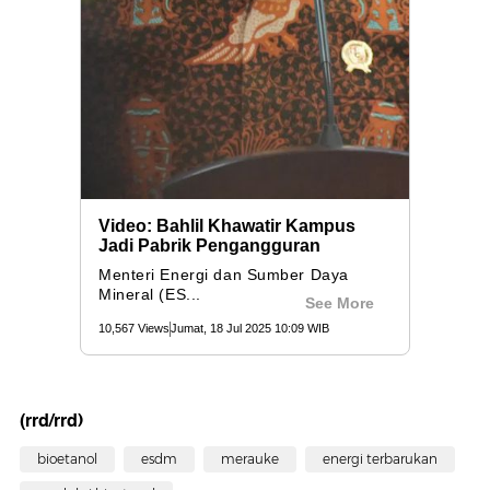
(rrd/rrd)
bioetanol
esdm
merauke
energi terbarukan