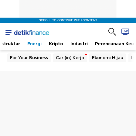
SCROLL TO CONTINUE WITH CONTENT
rastruktur
Energi
Kripto
Industri
Perencanaan Keu
For Your Business
Cari(in) Kerja
Ekonomi Hijau
In