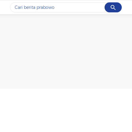
Cancel
Yang sedang ramai dicari
#1
gempa hari ini
#2
gempa
#3
prabowo
#4
iran
#5
demo
Promoted
Terakhir yang dicari
Loading...