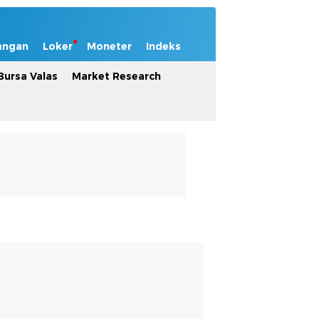
angan
Loker
Moneter
Indeks
Bursa Valas
Market Research