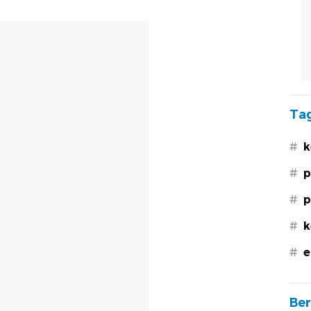
Tag
#
k
#
p
#
p
#
k
#
e
Ber