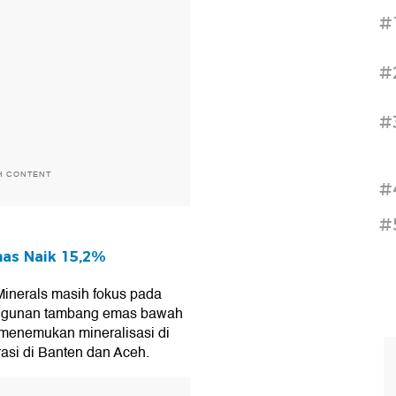
#
#
#
H CONTENT
#
#
as Naik 15,2%
Minerals masih fokus pada
angunan tambang emas bawah
 menemukan mineralisasi di
rasi di Banten dan Aceh.
T