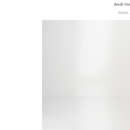
Andi Hi
Kamis,