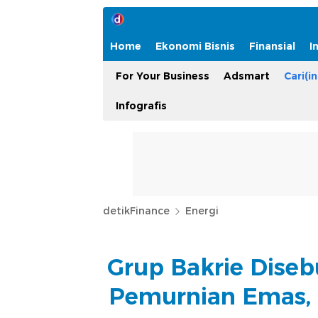
Home
Ekonomi Bisnis
Finansial
I
For Your Business
Adsmart
Cari(in
Infografis
detikFinance
Energi
Grup Bakrie Diseb
Pemurnian Emas,