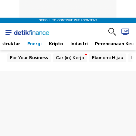
SCROLL TO CONTINUE WITH CONTENT
rastruktur
Energi
Kripto
Industri
Perencanaan Keu
For Your Business
Cari(in) Kerja
Ekonomi Hijau
In