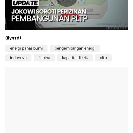
(ily/rrd)
energi panas bumi
pengembangan energi
indonesia
filipina
kapasitas listrik
pltp