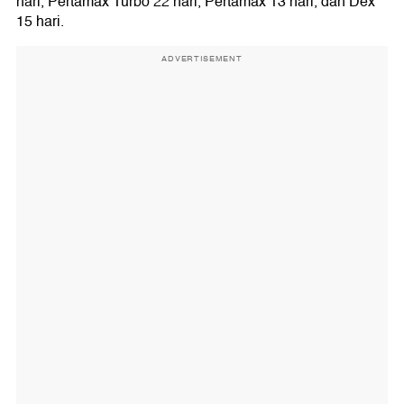
hari, Pertamax Turbo 22 hari, Pertamax 13 hari, dan Dex
15 hari.
ADVERTISEMENT