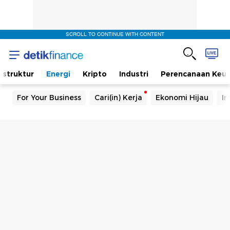
SCROLL TO CONTINUE WITH CONTENT
rastruktur
Energi
Kripto
Industri
Perencanaan Keu
For Your Business
Cari(in) Kerja
Ekonomi Hijau
In