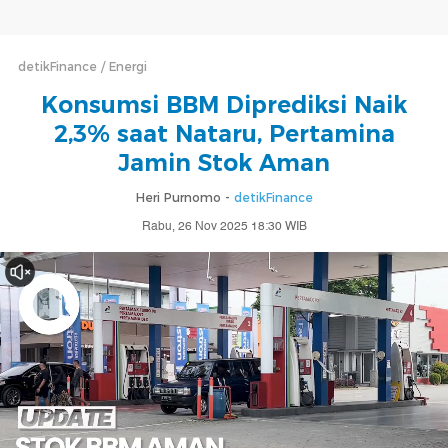
detikFinance
Energi
Konsumsi BBM Diprediksi Naik
2,3% saat Nataru, Pertamina
Jamin Stok Aman
Heri Purnomo -
detikFinance
Rabu, 26 Nov 2025 18:30 WIB