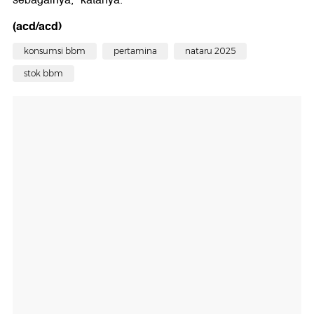
sebagainya," katanya.
(acd/acd)
konsumsi bbm
pertamina
nataru 2025
stok bbm