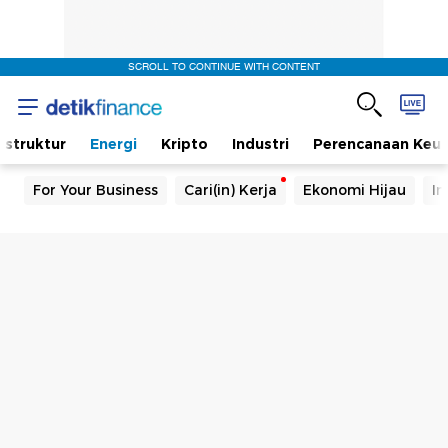
SCROLL TO CONTINUE WITH CONTENT
rastruktur
Energi
Kripto
Industri
Perencanaan Keu
For Your Business
Cari(in) Kerja
Ekonomi Hijau
In