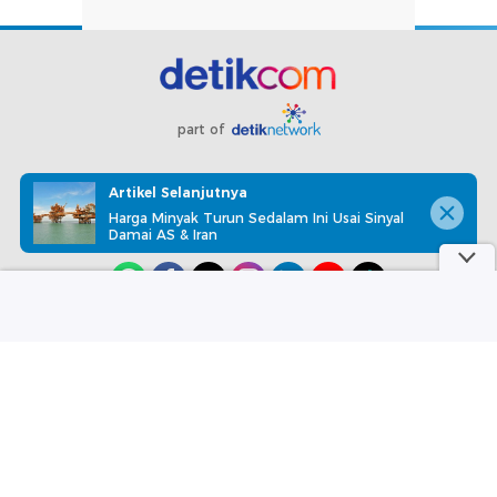
part of
Redaksi
Pedoman Media Siber
Karir
Kotak Pos
Artikel Selanjutnya
Info Iklan
Privacy Policy
Disclaimer
Harga Minyak Turun Sedalam Ini Usai Sinyal
Damai AS & Iran
Download aplikasi detikcom
Copyright @ 2026 detikcom, All right reserved