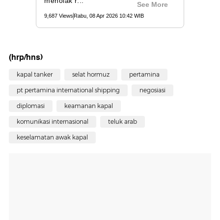
(hrp/hns)
kapal tanker
selat hormuz
pertamina
pt pertamina international shipping
negosiasi
diplomasi
keamanan kapal
komunikasi internasional
teluk arab
keselamatan awak kapal