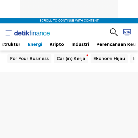
SCROLL TO CONTINUE WITH CONTENT
rastruktur
Energi
Kripto
Industri
Perencanaan Keu
For Your Business
Cari(in) Kerja
Ekonomi Hijau
In