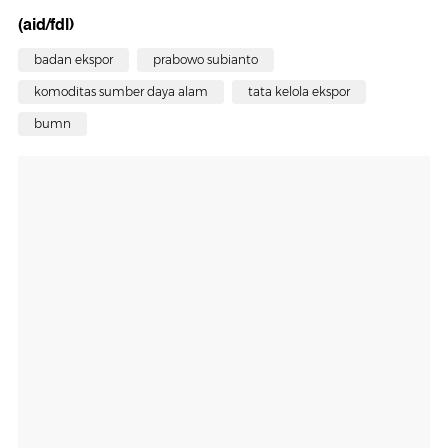
(aid/fdl)
badan ekspor
prabowo subianto
komoditas sumber daya alam
tata kelola ekspor
bumn