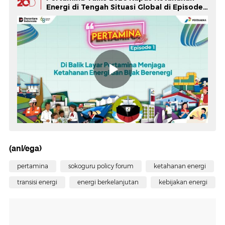
Energi di Tengah Situasi Global di Episode
Perdana
(anl/ega)
pertamina
sokoguru policy forum
ketahanan energi
transisi energi
energi berkelanjutan
kebijakan energi