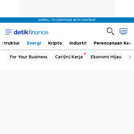
SCROLL TO CONTINUE WITH CONTENT
rastruktur
Energi
Kripto
Industri
Perencanaan Keu
For Your Business
Cari(in) Kerja
Ekonomi Hijau
In