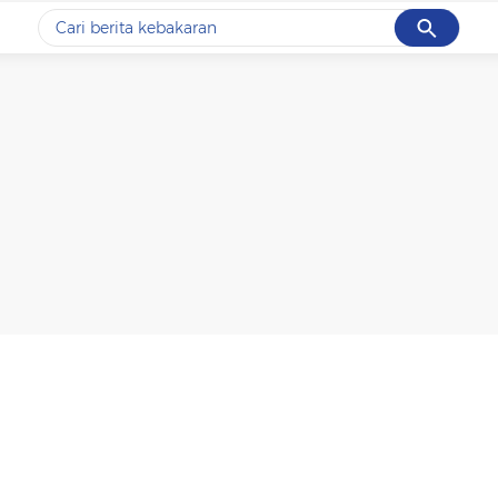
Cancel
Yang sedang ramai dicari
#1
data live draw sgp
#2
k-talk
#3
kebakaran
#4
prabowo
#5
gempa hari ini
Promoted
Terakhir yang dicari
Loading...