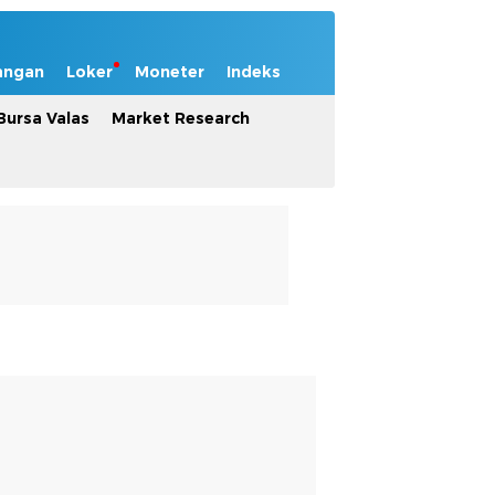
angan
Loker
Moneter
Indeks
Bursa Valas
Market Research