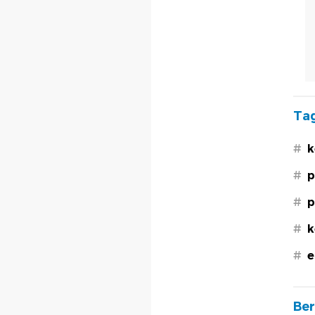
Tag
#
k
#
p
#
p
#
k
#
e
Ber