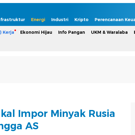
nfrastruktur
Energi
Industri
Kripto
Perencanaan Keu
) Kerja
Ekonomi Hijau
Info Pangan
UKM & Waralaba
kal Impor Minyak Rusia
ngga AS