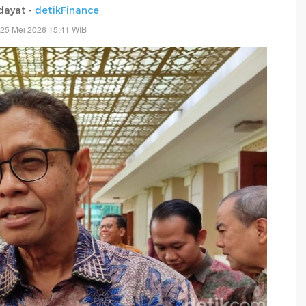
dayat -
detikFinance
 25 Mei 2026 15:41 WIB