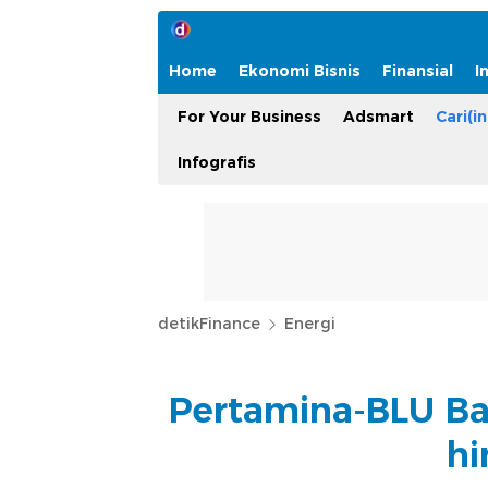
Home
Ekonomi Bisnis
Finansial
I
For Your Business
Adsmart
Cari(in
Infografis
detikFinance
Energi
Pertamina-BLU Ba
hi