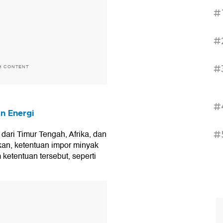
#
#
#
H CONTENT
#
n Energi
 dari Timur Tengah, Afrika, dan
#
kan, ketentuan impor minyak
ketentuan tersebut, seperti
T