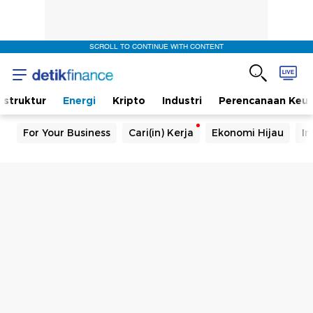
SCROLL TO CONTINUE WITH CONTENT
rastruktur
Energi
Kripto
Industri
Perencanaan Keu
For Your Business
Cari(in) Kerja
Ekonomi Hijau
In