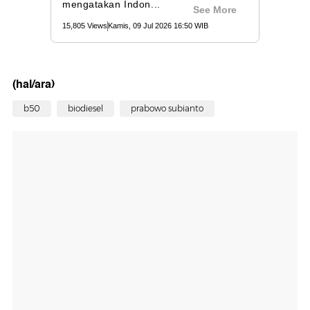
(hal/ara)
b50
biodiesel
prabowo subianto