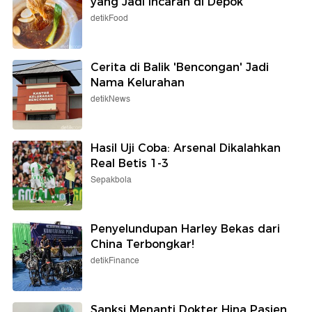
yang Jadi Incaran di Depok
detikFood
Cerita di Balik 'Bencongan' Jadi
Nama Kelurahan
detikNews
Hasil Uji Coba: Arsenal Dikalahkan
Real Betis 1-3
Sepakbola
Penyelundupan Harley Bekas dari
China Terbongkar!
detikFinance
Sanksi Menanti Dokter Hina Pasien