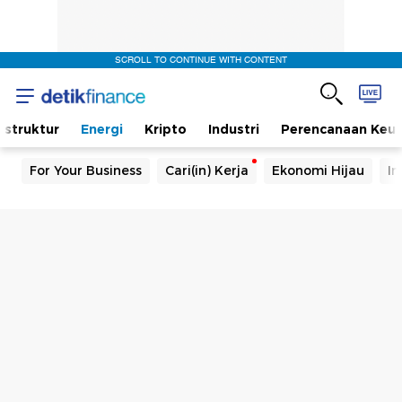
SCROLL TO CONTINUE WITH CONTENT
rastruktur
Energi
Kripto
Industri
Perencanaan Keu
For Your Business
Cari(in) Kerja
Ekonomi Hijau
In