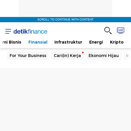
SCROLL TO CONTINUE WITH CONTENT
omi Bisnis
Finansial
Infrastruktur
Energi
Kripto
For Your Business
Cari(in) Kerja
Ekonomi Hijau
In