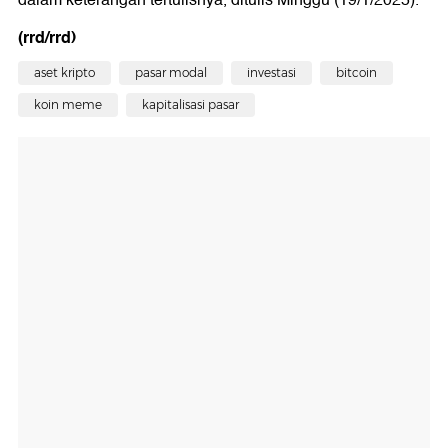
dalam keterangan tertulisnya, ditulis Minggu (19/1/2025).
(rrd/rrd)
aset kripto
pasar modal
investasi
bitcoin
koin meme
kapitalisasi pasar