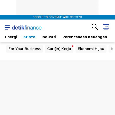
SCROLL TO CONTINUE WITH CONTENT
Energi
Kripto
Industri
Perencanaan Keuangan
For Your Business
Cari(in) Kerja
Ekonomi Hijau
In