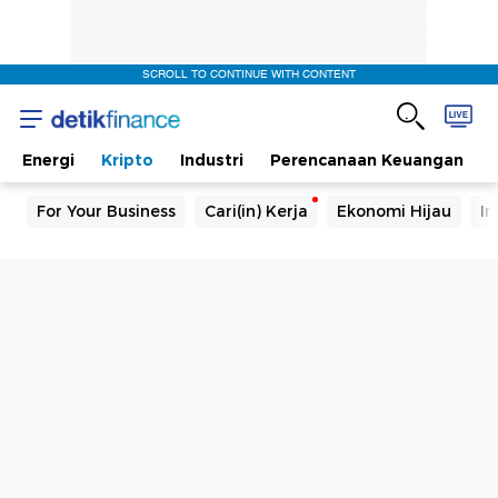
SCROLL TO CONTINUE WITH CONTENT
Energi
Kripto
Industri
Perencanaan Keuangan
For Your Business
Cari(in) Kerja
Ekonomi Hijau
In