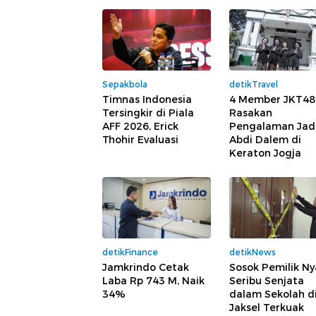
Sepakbola
detikTravel
Timnas Indonesia
4 Member JKT48
Tersingkir di Piala
Rasakan
AFF 2026, Erick
Pengalaman Jad
Thohir Evaluasi
Abdi Dalem di
Keraton Jogja
detikFinance
detikNews
Jamkrindo Cetak
Sosok Pemilik Ny
Laba Rp 743 M, Naik
Seribu Senjata
34%
dalam Sekolah d
Jaksel Terkuak