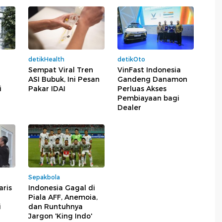
detikHealth
detikOto
Sempat Viral Tren
VinFast Indonesia
ASI Bubuk, Ini Pesan
Gandeng Danamon
i
Pakar IDAI
Perluas Akses
Pembiayaan bagi
Dealer
Sepakbola
aris
Indonesia Gagal di
Piala AFF, Anemoia,
i
dan Runtuhnya
Jargon 'King Indo'