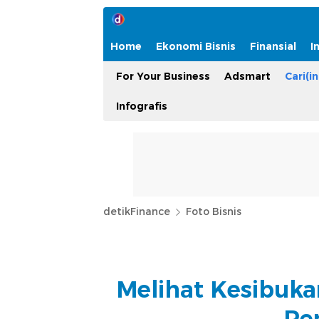
Home
Ekonomi Bisnis
Finansial
I
For Your Business
Adsmart
Cari(in
Infografis
detikFinance
Foto Bisnis
Melihat Kesibuka
Pe