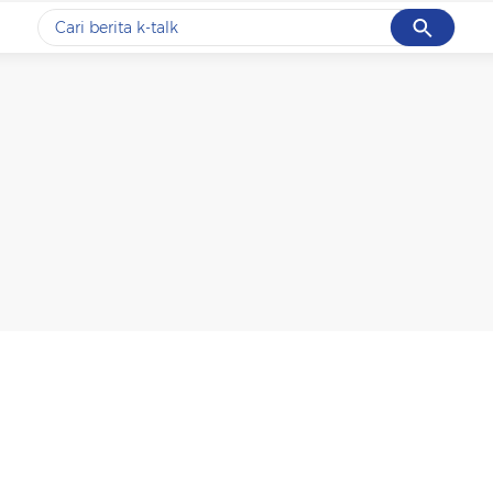
Cancel
Yang sedang ramai dicari
#1
data live draw sgp
#2
k-talk
#3
kebakaran
#4
prabowo
#5
gempa hari ini
Promoted
Terakhir yang dicari
Loading...