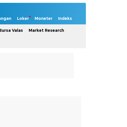
angan
Loker
Moneter
Indeks
Bursa Valas
Market Research