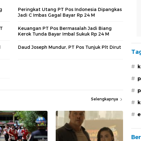
g
Peringkat Utang PT Pos Indonesia Dipangkas
Jadi C Imbas Gagal Bayar Rp 24 M
PT
Keuangan PT Pos Bermasalah Jadi Biang
Kerok Tunda Bayar Imbal Sukuk Rp 24 M
l
Daud Joseph Mundur, PT Pos Tunjuk Plt Dirut
Tag
#
k
#
p
#
p
Selengkapnya
#
k
#
e
Ber