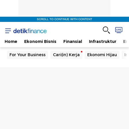
SCROLL TO CONTINUE WITH CONTENT
Home
Ekonomi Bisnis
Finansial
Infrastruktur
En
For Your Business
Cari(in) Kerja
Ekonomi Hijau
In