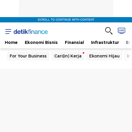
SCROLL TO CONTINUE WITH CONTENT
Home
Ekonomi Bisnis
Finansial
Infrastruktur
En
For Your Business
Cari(in) Kerja
Ekonomi Hijau
In