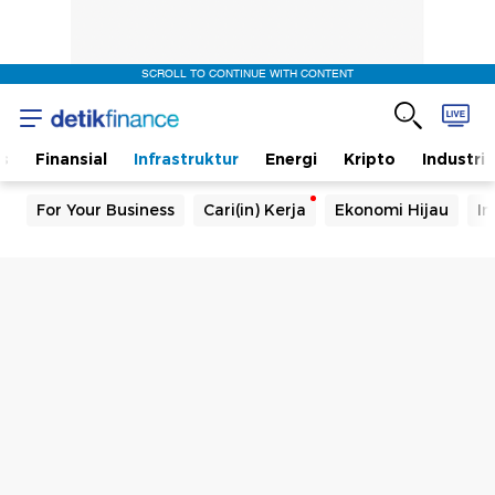
SCROLL TO CONTINUE WITH CONTENT
s
Finansial
Infrastruktur
Energi
Kripto
Industri
For Your Business
Cari(in) Kerja
Ekonomi Hijau
In