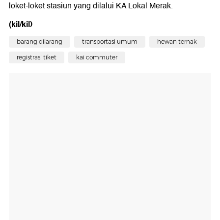
loket-loket stasiun yang dilalui KA Lokal Merak.
(kil/kil)
barang dilarang
transportasi umum
hewan ternak
registrasi tiket
kai commuter