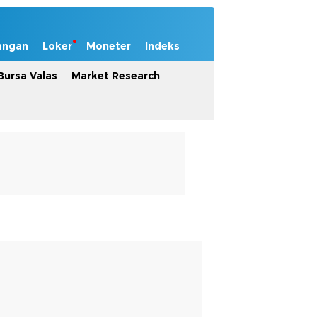
angan
Loker
Moneter
Indeks
Bursa Valas
Market Research