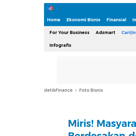
Home
Ekonomi Bisnis
Finansial
I
For Your Business
Adsmart
Cari(in
Infografis
detikFinance
Foto Bisnis
Miris! Masyar
Berdesakan d