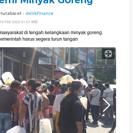
Hutabarat -
detikFinance
 19 Feb 2022 21:07 WIB
 masyarakat di tengah kelangkaan minyak goreng.
Pemerintah harus segera turun tangan