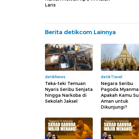
Laris
Berita detikcom Lainnya
detikNews
detikTravel
Teka-teki Temuan
Negara Seribu
Nyaris Seribu Senjata
Pagoda Myanmar
hingga Narkoba di
Apakah Kamu S
Sekolah Jaksel
Aman untuk
Dikunjungi?