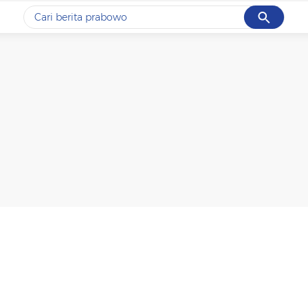
Cancel
Yang sedang ramai dicari
#1
data live draw sgp
#2
gempa hari ini
#3
prabowo
#4
iran
#5
demo
Promoted
Terakhir yang dicari
Loading...