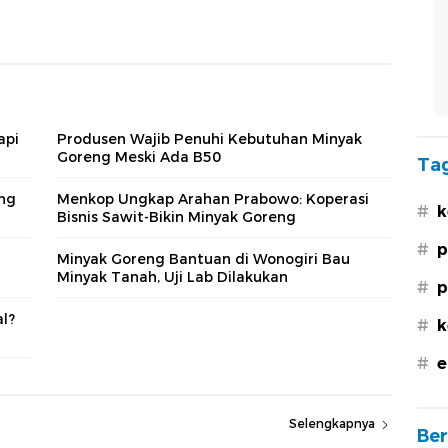
api
Produsen Wajib Penuhi Kebutuhan Minyak
Goreng Meski Ada B50
Tag
ang
Menkop Ungkap Arahan Prabowo: Koperasi
#
k
Bisnis Sawit-Bikin Minyak Goreng
#
p
Minyak Goreng Bantuan di Wonogiri Bau
Minyak Tanah, Uji Lab Dilakukan
#
p
l?
#
k
#
e
Selengkapnya
Ber