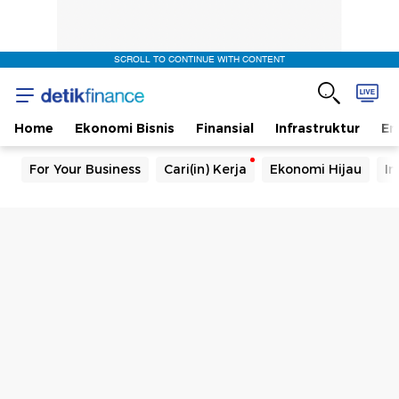
SCROLL TO CONTINUE WITH CONTENT
Home
Ekonomi Bisnis
Finansial
Infrastruktur
En
For Your Business
Cari(in) Kerja
Ekonomi Hijau
In