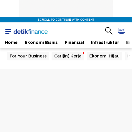
SCROLL TO CONTINUE WITH CONTENT
Home
Ekonomi Bisnis
Finansial
Infrastruktur
En
For Your Business
Cari(in) Kerja
Ekonomi Hijau
In