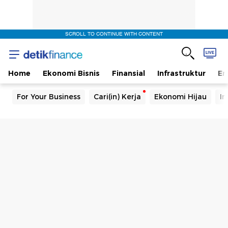
SCROLL TO CONTINUE WITH CONTENT
Home
Ekonomi Bisnis
Finansial
Infrastruktur
En
For Your Business
Cari(in) Kerja
Ekonomi Hijau
In