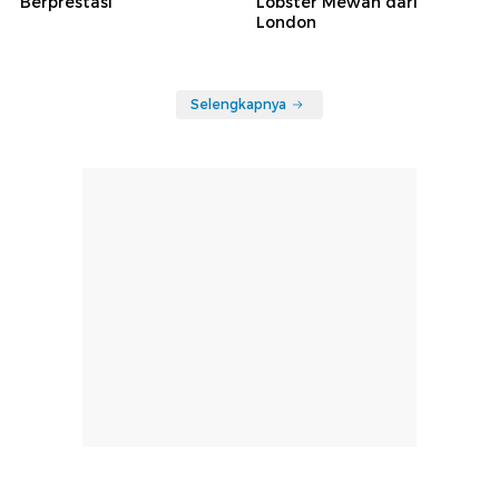
Berprestasi
Lobster Mewah dari
London
Selengkapnya