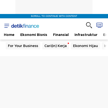
SCROLL TO CONTINUE WITH CONTENT
Home
Ekonomi Bisnis
Finansial
Infrastruktur
En
For Your Business
Cari(in) Kerja
Ekonomi Hijau
In