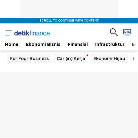
SCROLL TO CONTINUE WITH CONTENT
Home
Ekonomi Bisnis
Finansial
Infrastruktur
En
For Your Business
Cari(in) Kerja
Ekonomi Hijau
In