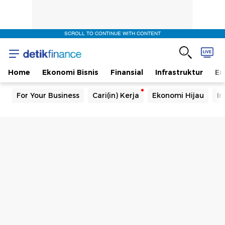
SCROLL TO CONTINUE WITH CONTENT
Home
Ekonomi Bisnis
Finansial
Infrastruktur
En
For Your Business
Cari(in) Kerja
Ekonomi Hijau
In