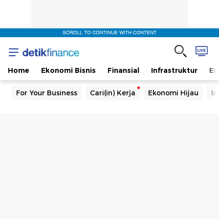
SCROLL TO CONTINUE WITH CONTENT
Home
Ekonomi Bisnis
Finansial
Infrastruktur
En
For Your Business
Cari(in) Kerja
Ekonomi Hijau
In