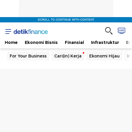
SCROLL TO CONTINUE WITH CONTENT
Home
Ekonomi Bisnis
Finansial
Infrastruktur
En
For Your Business
Cari(in) Kerja
Ekonomi Hijau
In