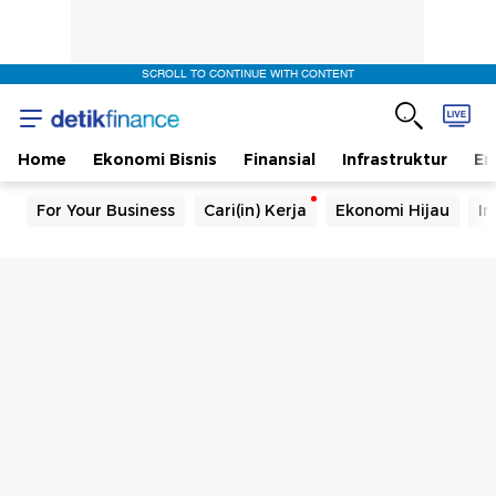
SCROLL TO CONTINUE WITH CONTENT
Home
Ekonomi Bisnis
Finansial
Infrastruktur
En
For Your Business
Cari(in) Kerja
Ekonomi Hijau
In