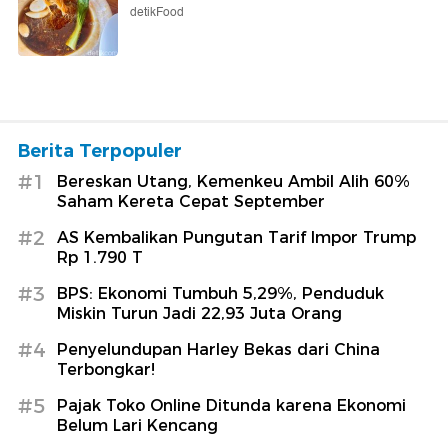
detikFood
Berita Terpopuler
#1
Bereskan Utang, Kemenkeu Ambil Alih 60%
Saham Kereta Cepat September
#2
AS Kembalikan Pungutan Tarif Impor Trump
Rp 1.790 T
#3
BPS: Ekonomi Tumbuh 5,29%, Penduduk
Miskin Turun Jadi 22,93 Juta Orang
#4
Penyelundupan Harley Bekas dari China
Terbongkar!
#5
Pajak Toko Online Ditunda karena Ekonomi
Belum Lari Kencang