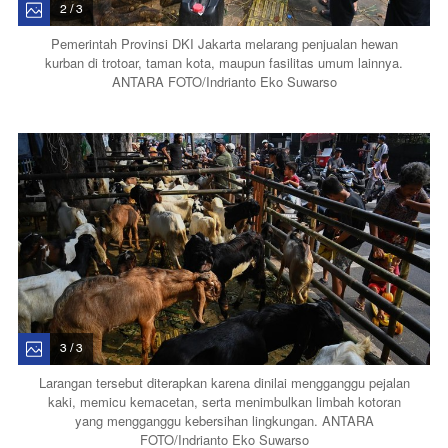
2 / 3
Pemerintah Provinsi DKI Jakarta melarang penjualan hewan
kurban di trotoar, taman kota, maupun fasilitas umum lainnya.
ANTARA FOTO/Indrianto Eko Suwarso
3 / 3
Larangan tersebut diterapkan karena dinilai mengganggu pejalan
kaki, memicu kemacetan, serta menimbulkan limbah kotoran
yang mengganggu kebersihan lingkungan. ANTARA
FOTO/Indrianto Eko Suwarso