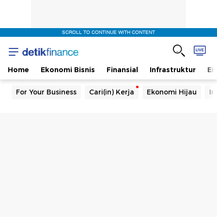
SCROLL TO CONTINUE WITH CONTENT
Home
Ekonomi Bisnis
Finansial
Infrastruktur
En
For Your Business
Cari(in) Kerja
Ekonomi Hijau
In