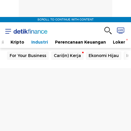
SCROLL TO CONTINUE WITH CONTENT
gi
Kripto
Industri
Perencanaan Keuangan
Loker
For Your Business
Cari(in) Kerja
Ekonomi Hijau
In