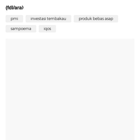
(fdl/ara)
pmi
investasi tembakau
produk bebas asap
sampoerna
iqos