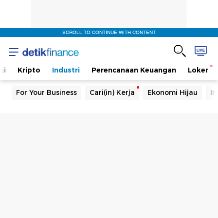
SCROLL TO CONTINUE WITH CONTENT
gi
Kripto
Industri
Perencanaan Keuangan
Loker
For Your Business
Cari(in) Kerja
Ekonomi Hijau
In