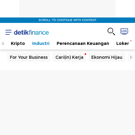
SCROLL TO CONTINUE WITH CONTENT
gi
Kripto
Industri
Perencanaan Keuangan
Loker
For Your Business
Cari(in) Kerja
Ekonomi Hijau
In